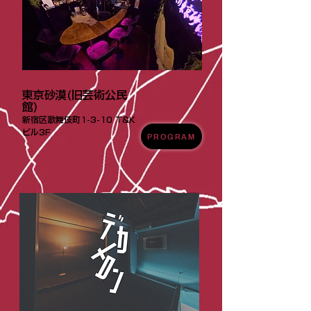
東京砂漠(旧芸術公民
館)
新宿区歌舞伎町1-3-10 T&K
ビル3F
PROGRAM